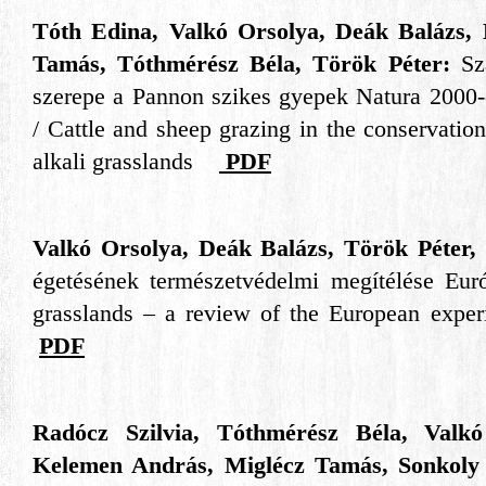
Tóth Edina, Valkó Orsolya, Deák Balázs,
Tamás, Tóthmérész Béla, Török Péter:
Sz
szerepe a Pannon szikes gyepek Natura 2000-e
/ Cattle and sheep grazing in the conservati
alkali grasslands
PDF
Valkó Orsolya, Deák Balázs, Török Péter
égetésének természetvédelmi megítélése Euró
grasslands – a review of the European exp
PDF
Radócz Szilvia, Tóthmérész Béla, Valkó
Kelemen András, Miglécz Tamás, Sonkoly 