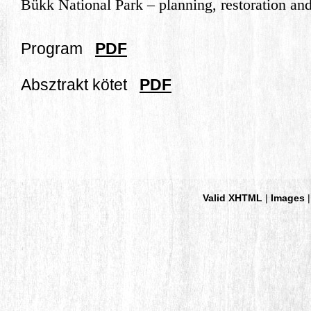
Bükk National Park – planning, restoration an
Program
PDF
Absztrakt kötet
PDF
Valid XHTML
|
Images
|