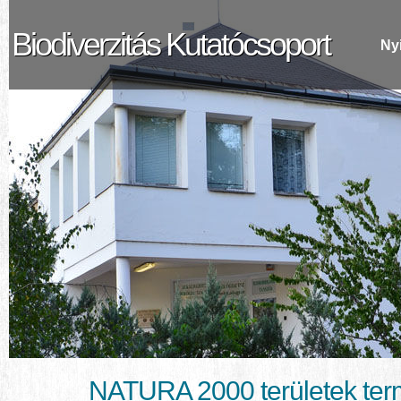
Biodiverzitás Kutatócsoport
Ny
NATURA 2000 területek ter