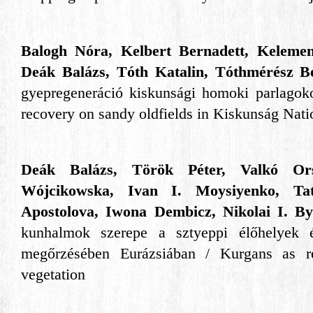
Balogh Nóra, Kelbert Bernadett, Keleme
Deák Balázs, Tóth Katalin, Tóthmérész B
gyepregeneráció kiskunsági homoki parlagok
recovery on sandy oldfields in Kiskunság Nati
Deák Balázs, Török Péter, Valkó Ors
Wójcikowska, Ivan I. Moysiyenko, Ta
Apostolova, Iwona Dembicz, Nikolai I. B
kunhalmok szerepe a sztyeppi élőhelyek é
megőrzésében Eurázsiában / Kurgans as re
vegetation