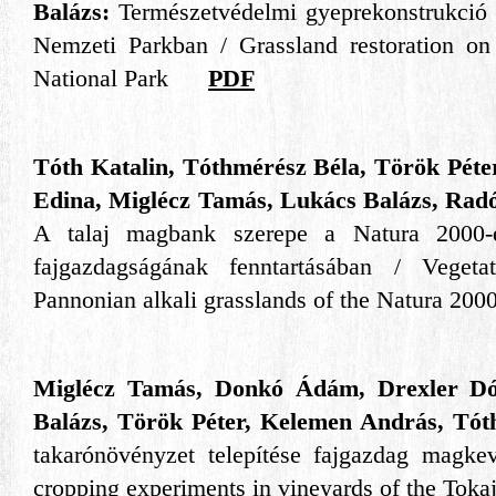
Balázs:
Természetvédelmi gyeprekonstrukció
Nemzeti Parkban / Grassland restoration on
National Park
PDF
Tóth Katalin, Tóthmérész Béla, Török Pét
Edina, Miglécz Tamás, Lukács Balázs, Radóc
A talaj magbank szerepe a Natura 2000-
fajgazdagságának fenntartásában /
Veget
Pannonian alkali grasslands of the Natura 
Miglécz Tamás, Donkó Ádám, Drexler Dó
Balázs, Török Péter, Kelemen András, Tó
takarónövényzet telepítése fajgazdag magke
cropping experiments in vineyards of the T