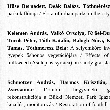
Hüse Bernadett, Deák Balázs, Tóthmérés
parkok flórája / Flora of urban parks in the ci
Kelemen András, Valkó Orsolya, Kröel-Du
Török Péter, Tóth Katalin, Balogh Nóra, K
Tamás, Tóthmérész Béla:
A selyemkóró inv
gyepek őshonos vegetációjára / Effects o
milkweed (Asclepias syriaca) on sandy grassl
Schmotzer András, Harmos Krisztián
Zsuzsanna:
Domb-és hegyvidéki gy
rekonstrukciója a Bükki Nemzeti Park Igazga
kezelés, monitorozás / Restoration of foothil