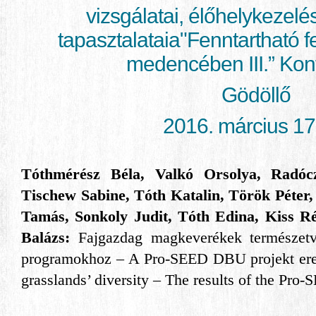
vizsgálatai, élőhelykezelés
tapasztalataia"Fenntartható f
medencében III.” Kon
Gödöllő
2016. március 17
Tóthmérész Béla, Valkó Orsolya, Radócz
Tischew Sabine, Tóth Katalin, Török Péter
Tamás, Sonkoly Judit, Tóth Edina, Kiss R
Balázs:
Fajgazdag magkeverékek természetv
programokhoz – A Pro-SEED DBU projekt er
grasslands’ diversity – The results of the 