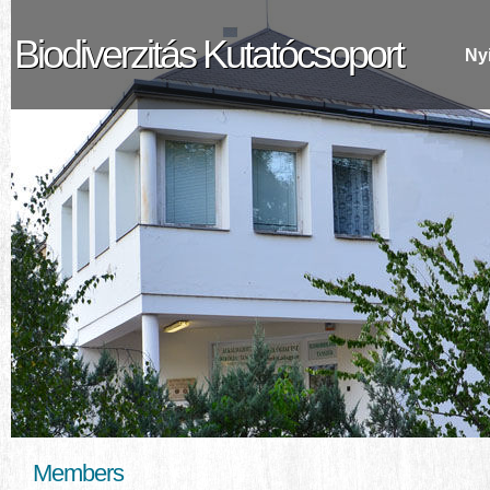
Biodiverzitás Kutatócsoport
Ny
Members