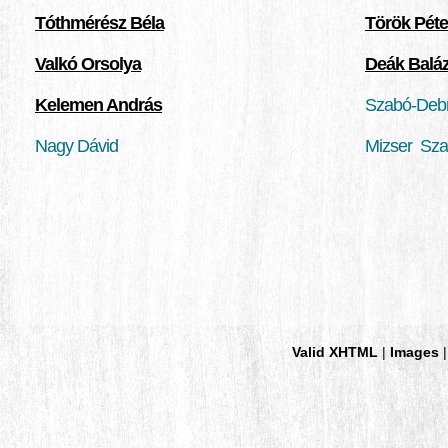
Tóthmérész Béla
Török Péte
Valkó Orsolya
Deák Balá
Kelemen András
Szabó-Deb
Nagy Dávid
Mizser Sza
Valid XHTML
|
Images
|