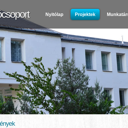
ócsoport
Nyitólap
Projektek
Munkatár
mények