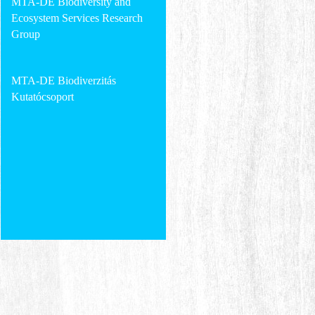
MTA-DE Biodiversity and
Ecosystem Services Research
Group
MTA-DE Biodiverzitás
Kutatócsoport