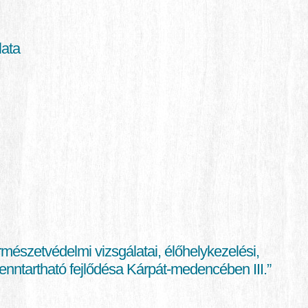
lata
észetvédelmi vizsgálatai, élőhelykezelési,
Fenntartható fejlődésa Kárpát-medencében III.”