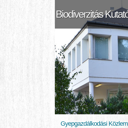
Biodiverzitás Kutat
Gyepgazdálkodási Közle