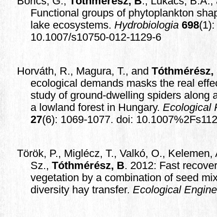
Borics, G.,
Tóthmérész, B
., Lukács, B.A.,
Functional groups of phytoplankton shap
lake ecosystems.
Hydrobiologia
698
(1)
10.1007/s10750-012-1129-6
Horváth, R., Magura, T., and
Tóthmérész,
ecological demands masks the real effec
study of ground-dwelling spiders along a
a lowland forest in Hungary.
Ecological
27
(6): 1069-1077.
doi: 10.1007%2Fs112
Török, P., Miglécz, T., Valkó, O., Kelemen, 
Sz.,
Tóthmérész, B
. 2012: Fast recove
vegetation by a combination of seed mi
diversity hay transfer.
Ecological Engine