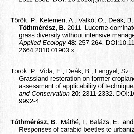
Török, P., Kelemen, A., Valkó, O., Deák, B.
Tóthmérész, B
. 2011: Lucerne-dominate
grass diversity without intensive mana
Applied Ecology
48
: 257-264. DOI:10.11
2664.2010.01903.x.
Török, P., Vida, E., Deák, B., Lengyel, Sz.
Grassland restoration on former croplan
assessment of applicability of techniqu
and Conservation
20
: 2311-2332. DOI:
9992-4
Tóthmérész, B
., Máthé, I., Balázs, E., an
Responses of carabid beetles to urbaniz