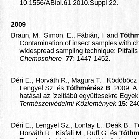
10.1556/ABiol.61.2010.Suppl.22.
2009
Braun, M., Simon, E., Fábián, I. and
Tóthm
Contamination of insect samples with c
widespread sampling technique: Pitfalls o
Chemosphere
77
: 1447-1452
.
Déri E., Horváth R., Magura T. , Ködöböcz V.
Lengyel Sz. és
Tóthmérész B
. 2009: A
hatásai az ízeltlábú együttesekre Egye
Természetvédelmi Közlemények
15
: 24
Déri E., Lengyel Sz., Lontay L., Deák B., T
Horváth R., Kisfali M., Ruff G. és
Tóthm