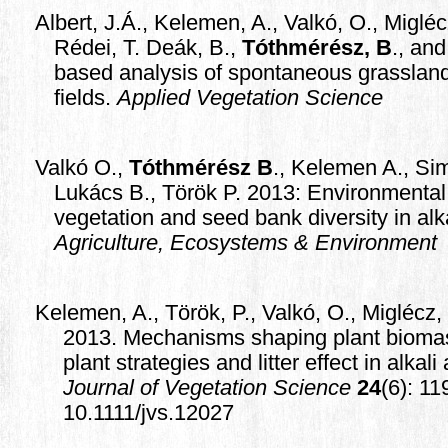
Albert, J.Á., Kelemen, A., Valkó, O., Miglécz
Rédei, T. Deák, B.,
Tóthmérész, B
., and
based analysis of spontaneous grassland
fields.
Applied Vegetation Science
Valkó O.,
Tóthmérész B
., Kelemen A., Sim
Lukács B., Török P. 2013:
Environmental 
vegetation and seed bank diversity in alk
Agriculture, Ecosystems & Environment
Kelemen, A., Török, P., Valkó, O., Miglécz,
2013. Mechanisms shaping plant biomas
plant strategies and litter effect in alkal
Journal of Vegetation Science
24
(6): 1
10.1111/jvs.12027