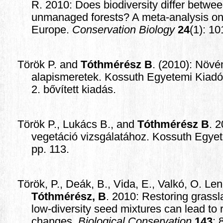
R. 2010: Does biodiversity differ betw
unmanaged forests? A meta-analysis on 
Europe.
Conservation Biology
24
(1): 1
Török P. and
Tóthmérész B
. (2010): Növé
alapismeretek. Kossuth Egyetemi Kiadó,
2. bővített kiadás.
Török P., Lukács B., and
Tóthmérész B
. 
vegetáció vizsgálatához. Kossuth Egye
pp. 113.
Török, P., Deák, B., Vida, E., Valkó, O. Le
Tóthmérész, B
. 2010: Restoring grassl
low-diversity seed mixtures can lead to 
changes.
Biological Conservation
143
: 