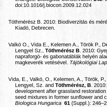
doi:10.1016/j.biocon.2009.12.024
Tóthmérész B. 2010: Biodiverzitás és mér
Kiadó, Debrecen.
Valkó O., Vida E., Kelemen A., Török P., De
Lengyel Sz.,
Tóthmérész B
. 2010: Gye
napraforgó- és gabonatáblák helyén ala
magkeverék vetésével.
Tájökológiai La
Vida, E., Valkó, O., Kelemen, A., Török, P.,
Lengyel, Sz. and
Tóthmérész, B
. 2010:
development after grassland restoration
seed mixtures in former sunflower and c
Biologica Hungarica
61
(Suppl.): 246–2