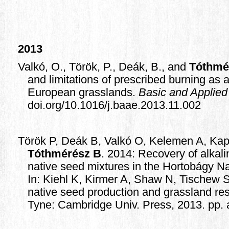
2013
Valkó, O., Török, P., Deák, B., and
Tóthmé
and limitations of prescribed burning as
European grasslands.
Basic and Applied
doi.org/10.1016/j.baae.2013.11.002
Török P, Deák B, Valkó O, Kelemen A, Kapo
Tóthmérész B
. 2014: Recovery of alkal
native seed mixtures in the Hortobágy Na
In: Kiehl K, Kirmer A, Shaw N, Tischew S
native seed production and grassland re
Tyne: Cambridge Univ. Press, 2013. pp. 