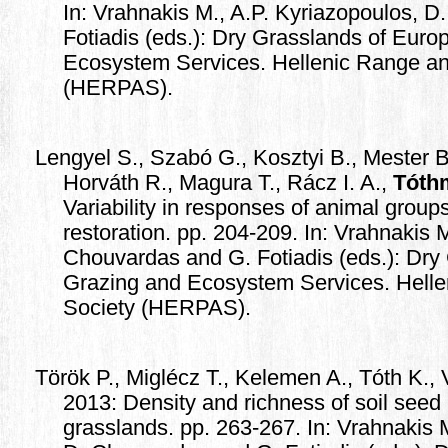
In: Vrahnakis M., A.P. Kyriazopoulos, 
Fotiadis (eds.): Dry Grasslands of Euro
Ecosystem Services. Hellenic Range an
(HERPAS).
Lengyel S., Szabó G., Kosztyi B., Mester B
Horváth R., Magura T., Rácz I. A.,
Tóth
Variability in responses of animal group
restoration. pp. 204-209. In: Vrahnakis 
Chouvardas and G. Fotiadis (eds.): Dry
Grazing and Ecosystem Services. Hell
Society (HERPAS).
Török P., Miglécz T., Kelemen A., Tóth K.,
2013: Density and richness of soil seed
grasslands. pp. 263-267. In: Vrahnakis 