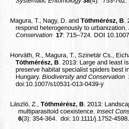
Systematic Entomology
38
(4):
753-762.
Magura, T., Nagy, D. and
Tóthmérész, B
.
respond heterogenously to urbanization.
Conservation
17
: 715–724. DOI 10.100
Horváth, R., Magura, T., Szinetár Cs., Eicha
Tóthmérész, B
. 2013: Large and least i
preserve habitat specialist spiders best 
Hungary.
Biodiversity and Conservation
doi:10.1007/s10531-013-0439-y
L
ászló, Z.,
Tóthmérész, B
. 2013: Landscap
multiparasitoid coexistence.
Insect Cons
6
(3): 354-364.
doi: 10.1111/j.1752-459