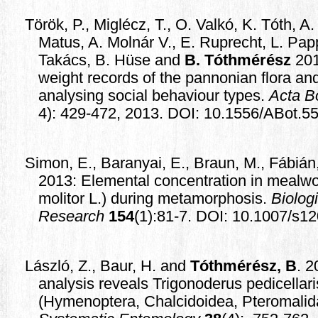
Török, P., Miglécz, T., O. Valkó, K. Tóth, A
Matus, A. Molnár V., E. Ruprecht, L. Pap
Takács, B. Hüse and
B. Tóthmérész
20
weight records of the pannonian flora and 
analysing social behaviour types.
Acta B
4): 429-472, 2013. DOI: 10.1556/ABot.5
Simon, E., Baranyai, E., Braun, M., Fábián
2013: Elemental concentration in mealwo
molitor L.) during metamorphosis.
Biolog
Research
154
(1):81-7.
DOI: 10.1007/s12
László, Z., Baur, H. and
Tóthmérész, B
. 2
analysis reveals Trigonoderus pedicella
(Hymenoptera, Chalcidoidea, Pteromalida