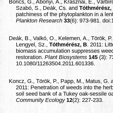
Borics, G., Abonyi, A., Krasznai, E., Várbíró
Szabó, S., Deák, Cs. and
Tóthmérész,
patchiness of the phytoplankton in a le
Plankton Research
33
(6): 973-981. doi
Deák, B., Valkó, O., Kelemen, A., Török, P.,
Lengyel, Sz.,
Tóthmérész, B
. 2011: Lit
biomass accumulation suppresses weedy
restoration.
Plant Biosystems
145
(3): 
10.1080/11263504.2011.601336.
Koncz, G., Török, P., Papp, M., Matus, G.
2011: Penetration of weeds into the he
soil seed bank of a Tukey oak-sessile oa
Community Ecology
12
(2): 227-233.