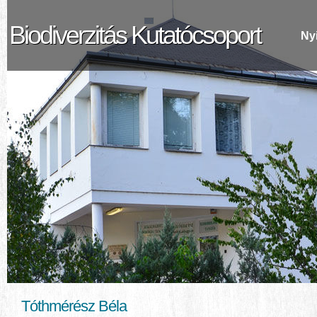
Biodiverzitás Kutatócsoport
Ny
Tóthmérész Béla