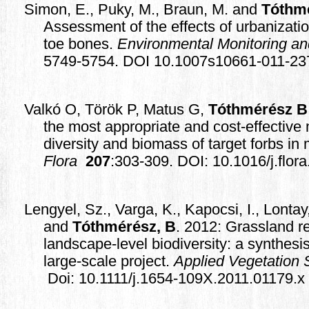
Simon, E., Puky, M., Braun, M. and
Tóthm
Assessment of the effects of urbanizati
toe bones
.
Environmental Monitoring a
5749-5754. DOI 10.1007s10661-011-23
Valkó O, Török P, Matus G,
Tóthmérész B
the most appropriate and cost-effectiv
diversity and biomass of target forbs 
Flora
207
:303-309. DOI:
10.1016/j.flor
Lengyel, Sz., Varga, K., Kapocsi, I., Lontay, 
and
Tóthmérész, B
. 2012: Grassland r
landscape-level biodiversity: a synthesis
large-scale project.
Applied Vegetation 
Doi: 10.1111/j.1654-109X.2011.01179.x