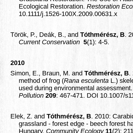
Ecological Restoration.
Restoration Eco
10.1111/j.1526-100X.2009.00631.x
Török, P., Deák, B., and
Tóthmérész, B
. 
Current Conservation
5
(1): 4-5.
2010
Simon, E., Braun, M. and
Tóthmérész, B
.
method of frog (
Rana esculenta
L.) ske
used during environmental assessment
Pollution
209
: 467-471. DOI 10.1007/s1
Elek, Z. and
Tóthmérész, B
. 2010: Carab
grassland - forest edge - beech forest h
Hungary.
Community Ecology
11
(2): 21