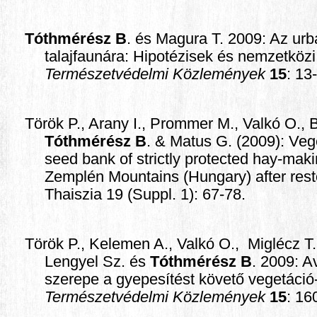
Tóthmérész B
. és Magura T. 2009: Az urb
talajfaunára: Hipotézisek és nemzetközi 
Természetvédelmi Közlemények
15
: 13
Török P., Arany I., Prommer M., Valkó O., B
Tóthmérész B
. & Matus G. (2009): Ve
seed bank of strictly protected hay-ma
Zemplén Mountains (Hungary) after re
Thaiszia 19 (Suppl. 1): 67-78.
Török P., Kelemen A., Valkó O.,
Miglécz T.
Lengyel Sz. és
Tóthmérész B
. 2009: A
szerepe a gyepesítést követő vegetáci
Természetvédelmi Közlemények
15
: 16