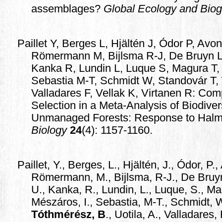
assemblages?
Global Ecology and Bio
Paillet Y, Berges L, Hjältén J, Ódor P, Avo
Römermann M, Bijlsma R-J, De Bruyn L
Kanka R, Lundin L, Luque S, Magura T,
Sebastia M-T, Schmidt W, Standovár T,
Valladares F, Vellak K, Virtanen R: Co
Selection in a Meta-Analysis of Biodive
Unmanaged Forests: Response to Halme
Biology
24
(4): 1157-1160.
Paillet, Y., Berges, L., Hjältén, J., Ódor, P
Römermann, M., Bijlsma, R-J., De Bruyn,
U., Kanka, R., Lundin, L., Luque, S., Ma
Mészáros, I., Sebastia, M-T., Schmidt, W
Tóthmérész, B
., Uotila, A., Valladares, 