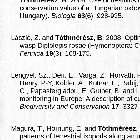
Tóthmérész, B
. 2008: Use of desmids t
conservation value of a Hungarian oxb
Hungary).
Biologia
63
(6): 928-935.
László, Z. and
Tóthmérész, B
. 2008: Optim
wasp Diplolepis rosae (Hymenoptera: C
Fennica
19
(3): 168-175.
Lengyel, Sz., Déri, E., Varga, Z., Horváth, 
Henry, P-Y, Kobler, A., Kutnar, L., Babij, 
C., Papastergiadou, E. Gruber, B. and H
monitoring in Europe: A description of cu
Biodiversity and Conservation
17
: 3327
Magura, T., Hornung, E. and
Tóthmérész,
patterns of terrestrial isopods along an 