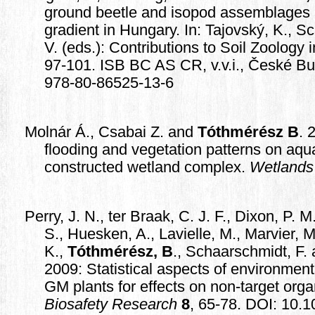
ground beetle and isopod assemblages 
gradient in Hungary. In: Tajovský, K., S
V. (eds.): Contributions to Soil Zoology i
97-101. ISB BC AS CR, v.v.i., České B
978-80-86525-13-6
Molnár Á., Csabai Z. and
Tóthmérész B
. 
flooding and vegetation patterns on aquat
constructed wetland complex.
Wetlands
Perry, J. N., ter Braak, C. J. F., Dixon, P. M
S., Huesken, A., Lavielle, M., Marvier, M
K.,
Tóthmérész, B
., Schaarschmidt, F.
2009: Statistical aspects of environmen
GM plants for effects on non-target org
Biosafety Research
8
, 65-78. DOI: 10.