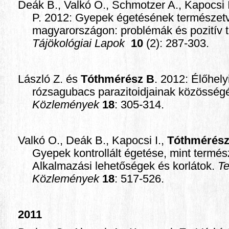
Deák B., Valkó O., Schmotzer A., Kapocsi 
P. 2012: Gyepek égetésének természet
magyarországon: problémák és pozitív t
Tájökológiai Lapok
10
(2): 287-303.
László Z. és
Tóthmérész B
. 2012: Élőhely
rózsagubacs parazitoidjainak közösség
Közlemények
18
: 305-314.
Valkó O., Deák B., Kapocsi I.,
Tóthmérész
Gyepek kontrollált égetése, mint termé
Alkalmazási lehetőségek és korlátok.
T
Közlemények
18
: 517-526.
2011