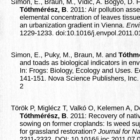
Simon, E., Braun, M., Vidic, A. Bogyó, D. F
Tóthmérész, B
. 2011: Air pollution as
elemental concentration of leaves tissue
an urbanization gradient in Vienna.
Envi
1229-1233. doi:10.1016/j.envpol.2011.0
Simon, E., Puky, M., Braun, M. and
Tóthm
and toads as biological indicators in e
In: Frogs: Biology, Ecology and Uses. Ed
141-151. Nova Science Publishers, Inc
2
Török P, Miglécz T, Valkó O, Kelemen A, D
Tóthmérész, B
. 2011: Recovery of nati
sowing on former croplands: Is weed su
for grassland restoration?
Journal for N
2311-2332.
DOI: 10.1016/j.jnc.2011.07.