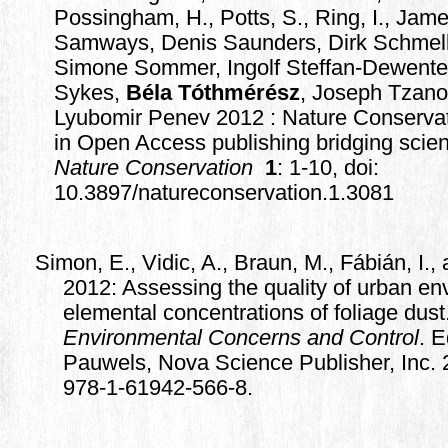
Possingham, H., Potts, S., Ring, I., Jame
Samways, Denis Saunders, Dirk Schmelle
Simone Sommer, Ingolf Steffan-Dewenter,
Sykes,
Béla Tóthmérész
, Joseph Tzano
Lyubomir Penev 2012 : Nature Conserva
in Open Access publishing bridging scien
Nature Conservation
1
: 1-10, doi:
10.3897/natureconservation.1.3081
Simon, E., Vidic, A., Braun, M., Fábián, I.,
2012: Assessing the quality of urban en
elemental concentrations of foliage dust
Environmental Concerns and Control
. 
Pauwels, Nova Science Publisher, Inc. 
978-1-61942-566-8.