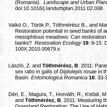
(Romania).
Landscape and Urban Plan
doi:10.1016/j.landurbplan.2011.02.038
Valkó O., Török P., Tóthmérész B., and Mat
Restoration potential in seed banks of a
mesophilous meadows: Can restoration 
banks?
Restoration Ecology
19
: 9-15. 
100X.2010.00679.x
László, Z. and
Tóthmérész, B
. 2011: Para
sex ratio in galls of
Diplolepis rosae
in t
Basin.
Entomologica Romanica
16
: 33-
Déri, E., Magura, T., Horváth, R., Kisfali, M
and
Tóthmérész, B
. 2011: Measuring t
Grassland Restoration: The Use of Habita