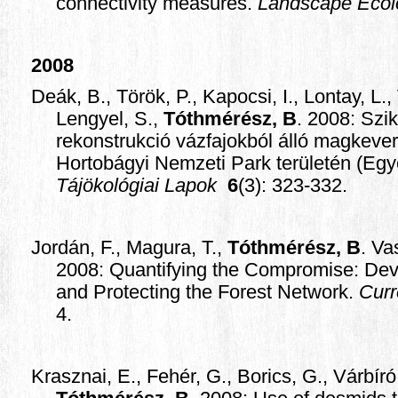
connectivity measures.
Landscape Ecol
2008
Deák, B., Török, P., Kapocsi, I., Lontay, L.,
Lengyel, S.,
Tóthmérész, B
. 2008: Szi
rekonstrukció vázfajokból álló magkeve
Hortobágyi Nemzeti Park területén (Eg
Tájökológiai Lapok
6
(3): 323-332.
Jordán, F., Magura, T.,
Tóthmérész, B
. Va
2008: Quantifying the Compromise: De
and Protecting the Forest Network.
Curr
4.
Krasznai, E., Fehér, G., Borics, G., Várbíró