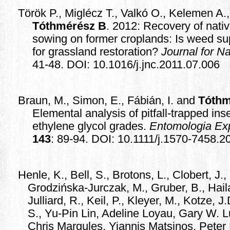
Török P., Miglécz T., Valkó O., Kelemen A.
Tóthmérész B
. 2012: Recovery of nativ
sowing on former croplands: Is weed su
for grassland restoration?
Journal for N
41-48. DOI: 10.1016/j.jnc.2011.07.006
Braun, M., Simon, E., Fábián, I. and
Tóthm
Elemental analysis of pitfall-trapped ins
ethylene glycol grades.
Entomologia Exp
143
: 89-94. DOI: 10.1111/j.1570-7458.
Henle, K., Bell, S., Brotons, L., Clobert, J.
Grodzińska-Jurczak, M., Gruber, B., Haila,
Julliard, R., Keil, P., Kleyer, M., Kotze, 
S., Yu-Pin Lin, Adeline Loyau, Gary W. 
Chris Margules, Yiannis Matsinos, Peter