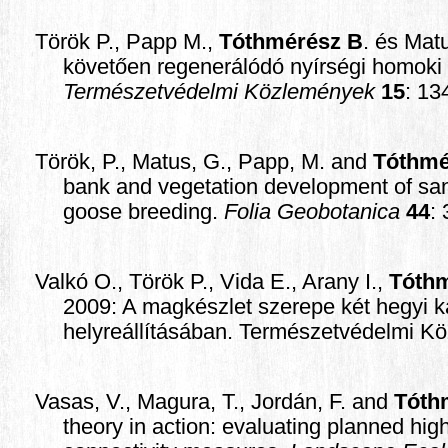
Török P., Papp M.,
Tóthmérész B
. és Mat
követően regenerálódó nyírségi homoki
Természetvédelmi Közlemények
15
: 13
Török, P., Matus, G., Papp, M. and
Tóthmé
bank and vegetation development of san
goose breeding.
Folia Geobotanica
44
:
Valkó O., Török P., Vida E., Arany I.,
Tóth
2009: A magkészlet szerepe két hegyi 
helyreállításában. Természetvédelmi K
Vasas, V., Magura, T., Jordán, F. and
Tóth
theory in action: evaluating planned hi