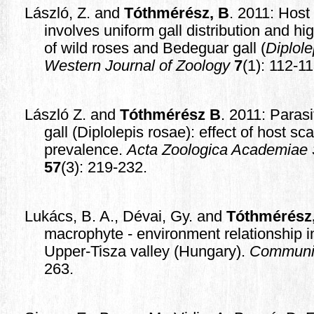
László, Z. and
Tóthmérész, B
. 2011: Host
involves uniform gall distribution and h
of wild roses and Bedeguar gall (
Diplole
Western Journal of Zoology
7
(1): 112-11
László Z. and
Tóthmérész B
. 2011: Paras
gall (Diplolepis rosae): effect of host sc
prevalence.
Acta Zoologica Academiae 
57
(3): 219-232.
Lukács, B. A., Dévai, Gy. and
Tóthmérész
macrophyte - environment relationship i
Upper-Tisza valley (Hungary).
Communit
263.