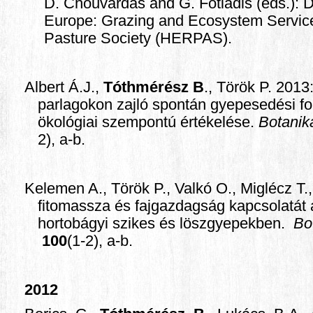
D. Chouvardas and G. Fotiadis (eds.): 
Europe: Grazing and Ecosystem Servic
Pasture Society (HERPAS).
Albert Á.J.,
Tóthmérész B
., Török P. 201
parlagokon zajló spontán gyepesedési fo
ökológiai szempontú értékelése.
Botanik
2), a-b.
Kelemen A., Török P., Valkó O., Miglécz T.
fitomassza és fajgazdagság kapcsolatát 
hortobágyi szikes és löszgyepekben.
Bo
100
(1-2), a-b.
2012