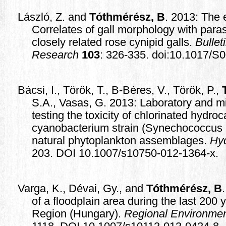
László, Z. and
Tóthmérész, B
. 2013: The
Correlates of gall morphology with parasi
closely related rose cynipid galls.
Bullet
Research
103
: 326-335. doi:10.1017/
Bácsi, I., Török, T., B-Béres, V., Török, P.,
S.A., Vasas, G. 2013: Laboratory and 
testing the toxicity of chlorinated hydro
cyanobacterium strain (Synechococcus
natural phytoplankton assemblages.
Hyd
203. DOI 10.1007/s10750-012-1364-x.
Varga, K., Dévai, Gy., and
Tóthmérész, B
of a floodplain area during the last 200 
Region (Hungary).
Regional Environme