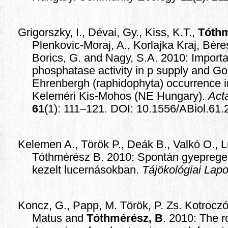
Grigorszky, I., Dévai, Gy., Kiss, K.T.,
Tóthm
Plenkovic-Moraj, A., Korlajka Kraj, Bére
Borics, G. and Nagy, S.A. 2010: Importa
phosphatase activity in p supply and
Ehrenbergh (raphidophyta) occurrence i
Keleméri Kis-Mohos (NE Hungary).
Act
61
(1): 111–121. DOI: 10.1556/ABiol.61.
Kelemen A., Török P., Deák B., Valkó O., L
Tóthmérész B. 2010: Spontán gyeprege
kezelt lucernásokban.
Tájökológiai Lap
Koncz, G., Papp, M. Török, P. Zs. Kotrocz
Matus and
Tóthmérész, B
. 2010: The r