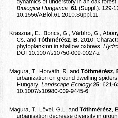
dynamics of understory in an oak forest
Biologica Hungarica
61
(Suppl.): 129-1
10.1556/ABiol.61.2010.Suppl.11.
Krasznai, E., Borics, G., Várbíró, G., Abony
Cs. and
Tóthmérész, B
. 2010: Characte
phytoplankton in shallow oxbows.
Hydro
DOI 10.1007/s10750-009-0027-z
Magura, T., Horváth, R. and
Tóthmérész, 
urbanization on ground dwelling spiders 
Hungary
.
Landscape Ecology
25
: 621-
10.1007/s10980-009-9445-6
Magura, T., Lövei, G.L. and
Tóthmérész, 
urbanisation decrease diversity in grou