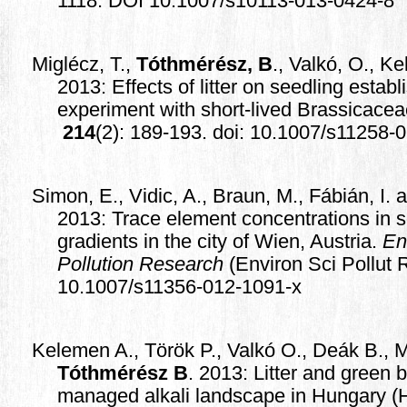
1118. DOI 10.1007/s10113-013-0424-8
Miglécz, T.,
Tóthmérész, B
., Valkó, O., K
2013: Effects of litter on seedling estab
experiment with short-lived Brassicace
214
(2): 189-193. doi: 10.1007/s11258-
Simon, E., Vidic, A., Braun, M., Fábián, I.
2013:
Trace element concentrations in s
gradients in the city of Wien, Austria
.
En
Pollution Research
(Environ Sci Pollut
10.1007/s11356-012-1091-x
Kelemen A., Török P., Valkó O., Deák B., Mi
Tóthmérész B
. 2013: Litter and green b
managed alkali landscape in Hungary (