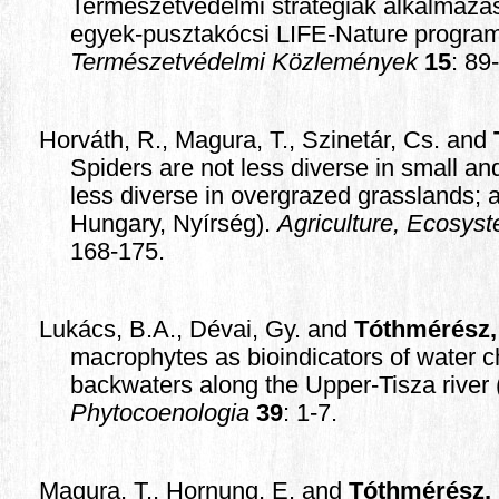
Természetvédelmi stratégiák alkalmazá
egyek-pusztakócsi LIFE-Nature progra
Természetvédelmi Közlemények
15
: 89
Horváth, R., Magura, T., Szinetár, Cs. and
Spiders are not less diverse in small an
less diverse in overgrazed grasslands; a
Hungary, Nyírség).
Agriculture, Ecosys
168-175.
Lukács, B.A., Dévai, Gy. and
Tóthmérész,
macrophytes as bioindicators of water ch
backwaters along the Upper-Tisza river 
Phytocoenologia
39
: 1-7.
Magura, T., Hornung, E. and
Tóthmérész,